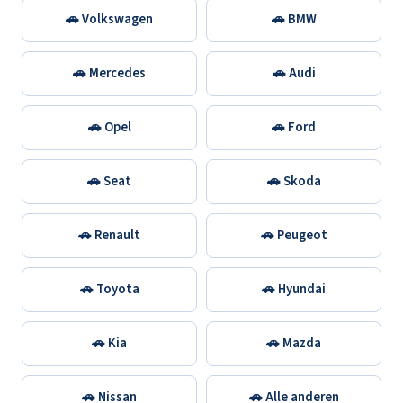
🚗 Volkswagen
🚗 BMW
🚗 Mercedes
🚗 Audi
🚗 Opel
🚗 Ford
🚗 Seat
🚗 Skoda
🚗 Renault
🚗 Peugeot
🚗 Toyota
🚗 Hyundai
🚗 Kia
🚗 Mazda
🚗 Nissan
🚗 Alle anderen