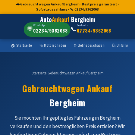
🚗 Gebrauchtwagen Ankauf Bergheim · Bestpreis garantiert ·
Sofortauszahlung · 📞 02234/9362068
Auto
Ankauf
Bergheim
WhatsApp
Festnetz
💬
📞
02234/9362068
02234/9362068
🏠 Startseite
🔩 Motorschaden
⚙️ Getriebeschaden
💥 Unfallwage
Startseite
›
Gebrauchtwagen Ankauf Bergheim
Gebrauchtwagen Ankauf
Bergheim
Sie möchten Ihr gepflegtes Fahrzeug in Bergheim
verkaufen und den bestmöglichen Preis erzielen? Wir
kaufen Ihren Gebrauchtwagen sofort zum Bestpreis –