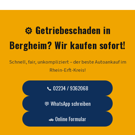
⚙️ Getriebeschaden in
Bergheim? Wir kaufen sofort!
Schnell, fair, unkompliziert – der beste Autoankauf im
Rhein-Erft-Kreis!
📞 02234 / 9362068
💬 WhatsApp schreiben
🚗 Online Formular