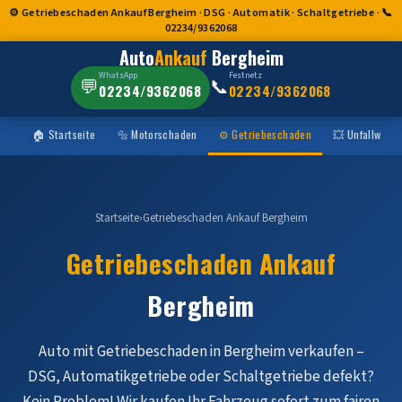
⚙️ Getriebeschaden Ankauf Bergheim · DSG · Automatik · Schaltgetriebe · 📞
02234/9362068
Auto
Ankauf
Bergheim
WhatsApp
Festnetz
💬
📞
02234/9362068
02234/9362068
🏠 Startseite
🔩 Motorschaden
⚙️ Getriebeschaden
💥 Unfallwage
Startseite
›
Getriebeschaden Ankauf Bergheim
Getriebeschaden Ankauf
Bergheim
Auto mit Getriebeschaden in Bergheim verkaufen –
DSG, Automatikgetriebe oder Schaltgetriebe defekt?
Kein Problem! Wir kaufen Ihr Fahrzeug sofort zum fairen