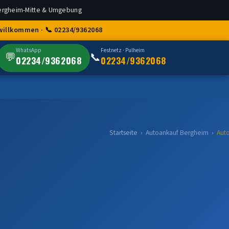
ergheim-Mitte & Umgebung
willkommen · 📞 02234/9362068
WhatsApp
Festnetz · Pulheim
💬
📞
02234/9362068
02234/9362068
Startseite
›
Autoankauf Bergheim
›
Aut