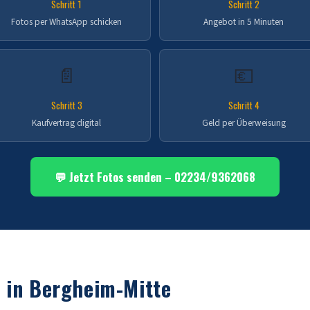
Schritt 1
Schritt 2
Fotos per WhatsApp schicken
Angebot in 5 Minuten
📄
💶
Schritt 3
Schritt 4
Kaufvertrag digital
Geld per Überweisung
💬 Jetzt Fotos senden – 02234/9362068
n in Bergheim-Mitte