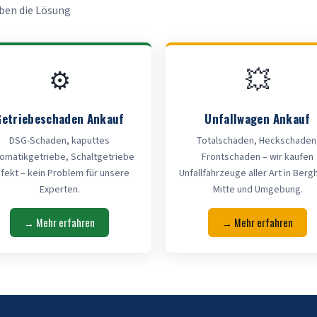
aben die Lösung
⚙️
💥
Getriebeschaden Ankauf
Unfallwagen Ankauf
DSG-Schaden, kaputtes
Totalschaden, Heckschaden
omatikgetriebe, Schaltgetriebe
Frontschaden – wir kaufen
fekt – kein Problem für unsere
Unfallfahrzeuge aller Art in Berg
Experten.
Mitte und Umgebung.
→ Mehr erfahren
→ Mehr erfahren