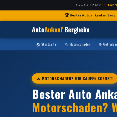
⭐⭐⭐⭐⭐ Über
2.500 Fah
🏆 Bester Autoankauf in Berg
Auto
Ankauf
Bergheim
🏠 Startseite
🔩 Motorschaden
⚙️ Getriebe
🔥 MOTORSCHADEN? WIR KAUFEN SOFORT!
Bester Auto Anka
Motorschaden? W