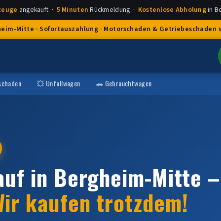
rzeuge
angekauft ·
5 Minuten
Rückmeldung ·
Kostenlose Abholung
in B
heim-Mitte · Sofortauszahlung · Motorschaden & Getriebeschaden 
schaden
💥 Unfallwagen
🚗 Gebrauchtwagen
uf in Bergheim-Mitte –
ir kaufen trotzdem!