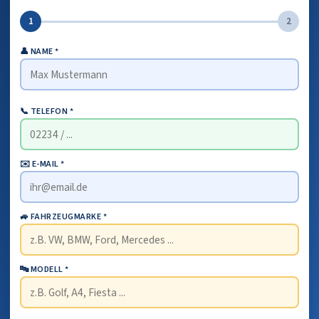
1
2
👤 NAME *
📞 TELEFON *
✉️ E-MAIL *
🚙 FAHRZEUGMARKE *
🔤 MODELL *