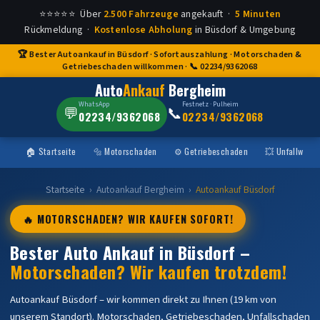
⭐⭐⭐⭐⭐ Über
2.500 Fahrzeuge
angekauft ·
5 Minuten
Rückmeldung ·
Kostenlose Abholung
in Büsdorf & Umgebung
🏆 Bester Autoankauf in Büsdorf · Sofortauszahlung · Motorschaden &
Getriebeschaden willkommen · 📞 02234/9362068
Auto
Ankauf
Bergheim
WhatsApp
Festnetz · Pulheim
💬
📞
02234/9362068
02234/9362068
🏠 Startseite
🔩 Motorschaden
⚙️ Getriebeschaden
💥 Unfallwage
Startseite
›
Autoankauf Bergheim
›
Autoankauf Büsdorf
🔥 MOTORSCHADEN? WIR KAUFEN SOFORT!
Bester Auto Ankauf in Büsdorf –
Motorschaden? Wir kaufen trotzdem!
Autoankauf Büsdorf – wir kommen direkt zu Ihnen (19 km von
unserem Standort). Motorschaden, Getriebeschaden, Unfallschaden