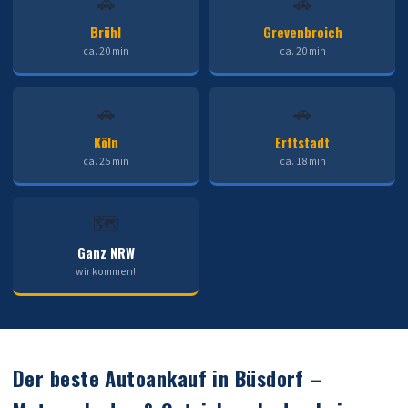
🚗
🚗
Brühl
Grevenbroich
ca. 20 min
ca. 20 min
🚗
🚗
Köln
Erftstadt
ca. 25 min
ca. 18 min
🗺️
Ganz NRW
wir kommen!
Der beste Autoankauf in Büsdorf –